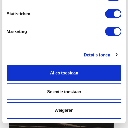
Statistieken
Fries Skûtsje opnieuw in
Marketing
de verf
Details tonen
Alles toestaan
Selectie toestaan
Weigeren