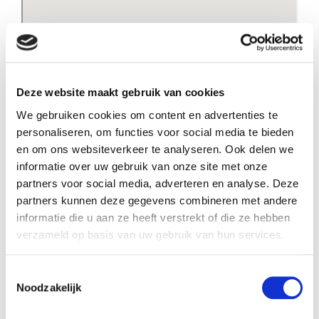
Deze website maakt gebruik van cookies
We gebruiken cookies om content en advertenties te
Veenstra Schilders Heeg
personaliseren, om functies voor social media te bieden
en om ons websiteverkeer te analyseren. Ook delen we
informatie over uw gebruik van onze site met onze
+31 (0) 515 442497
partners voor social media, adverteren en analyse. Deze
info@vsheeg.nl
partners kunnen deze gegevens combineren met andere
informatie die u aan ze heeft verstrekt of die ze hebben
verzameld op basis van uw gebruik van hun services.
Toestemmingsselectie
Noodzakelijk
Schilderwerkplaats en reclameafdeling